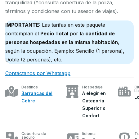
tranquilidad (*consulta cobertura de la póliza,
términos y condiciones con tu asesor de viajes).
IMPORTANTE:
Las tarifas en este paquete
contemplan el
Pecio Total
por la
cantidad de
personas hospedadas en la misma habitación
,
según la ocupación. Ejemplo: Sencillo (1 persona),
Doble (2 personas), etc.
Contáctanos por Whatsapp
Destinos
Hospedaje
Ci
Ll
Barrancas del
A elegir en
L
Cobre
Categoría
Superior o
Confort
Cobertura de
Iidioma
Tr
seguro