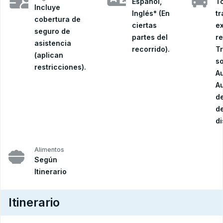
Español,
T
Incluye
Inglés* (En
tr
cobertura de
ciertas
e
seguro de
partes del
re
asistencia
recorrido).
T
(aplican
s
restricciones).
Au
A
d
de
di
Alimentos
Según
Itinerario
Itinerario