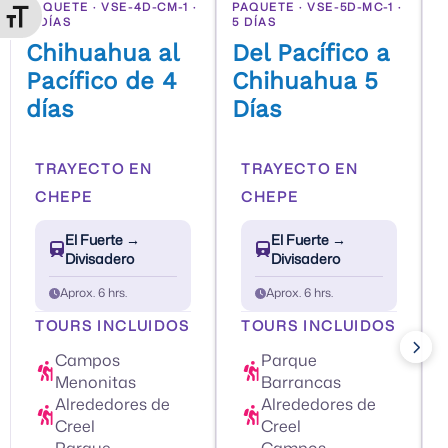
PAQUETE · VSE-4D-CM-1 ·
PAQUETE · VSE-5D-MC-1 ·
P
ternar tamaño de letra
4 DÍAS
5 DÍAS
5
Chihuahua al
Del Pacífico a
Pacífico de 4
Chihuahua 5
días
Días
TRAYECTO EN
TRAYECTO EN
CHEPE
CHEPE
El Fuerte →
El Fuerte →
Divisadero
Divisadero
Aprox. 6 hrs.
Aprox. 6 hrs.
TOURS INCLUIDOS
TOURS INCLUIDOS
Campos
Parque
Menonitas
Barrancas
Alrededores de
Alrededores de
Creel
Creel