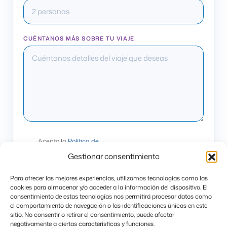
CUÉNTANOS MÁS SOBRE TU VIAJE
Acepto la
Política de
Privacidad
Gestionar consentimiento
Para ofrecer las mejores experiencias, utilizamos tecnologías como las
cookies para almacenar y/o acceder a la información del dispositivo. El
consentimiento de estas tecnologías nos permitirá procesar datos como
el comportamiento de navegación o las identificaciones únicas en este
Este formulario usa Akismet para reducir el
sitio. No consentir o retirar el consentimiento, puede afectar
negativamente a ciertas características y funciones.
spam.
Aprenda cómo sus datos son