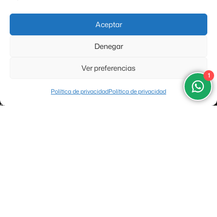
procesados.
Aceptar
Denegar
Ver preferencias
1
IMPORTANTE:
Política de privacidad
Política de privacidad
*Tarifas “Desde”
son consideradas
por Adulto en habitación
doble
, en
Temporada Baja
, con la opción de hospedaje más
económica disponible para cada paquete mostrado. Las tarifas
pueden variar por tipo de ocupación y categoría de hospedaje y
servicios adicionales que elija. TODAS las tarifas mostradas en el sitio
web de Viaja Sin Escalas y todas sus secciones están
SUJETAS A
CAMBIOS SIN PREVIO AVISO
y a la disponibilidad de los servicios.
Información de Contacto
Horario:
Lun – Vie 10:00 – 19:00 Sab 10:30 – 14:00 RNT: