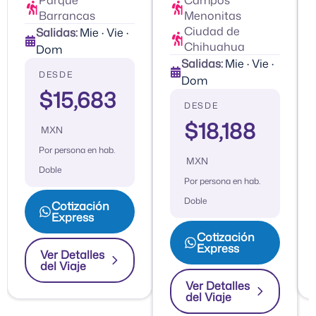
Parque
Campos
Barrancas
Menonitas
Ciudad de
Salidas:
Mie · Vie ·
Chihuahua
Dom
Salidas:
Mie · Vie ·
DESDE
Dom
$15,683
DESDE
$18,188
MXN
Por persona en hab.
MXN
Doble
Por persona en hab.
Doble
Cotización
Express
Cotización
Express
Ver Detalles
del Viaje
Ver Detalles
del Viaje