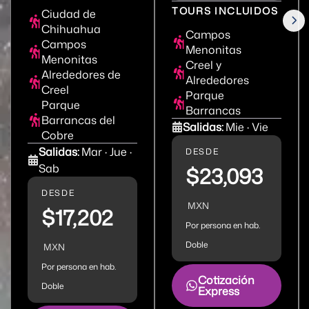
TOURS INCLUIDOS
Ciudad de
Chihuahua
Campos
Campos
Menonitas
Menonitas
Creel y
Alrededores de
Alrededores
Creel
Parque
Parque
Barrancas
Barrancas del
Salidas:
Mie · Vie
Cobre
Salidas:
Mar · Jue ·
DESDE
Sab
$23,093
DESDE
MXN
$17,202
Por persona en hab.
Doble
MXN
Por persona en hab.
Cotización
Doble
Express