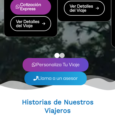
Cotización
Ver Detalles
Express
del Viaje
Ver Detalles
del Viaje
Personaliza Tu Viaje
Llama a un asesor
Historias de Nuestros
Viajeros