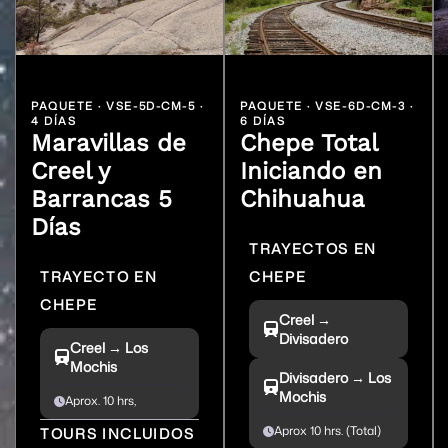
PAQUETE · VSE-5D-CM-5 ·
PAQUETE · VSE-6D-CM-3 ·
4 DÍAS
6 DÍAS
Maravillas de
Chepe Total
Creel y
Iniciando en
Barrancas 5
Chihuahua
Días
TRAYECTOS EN
TRAYECTO EN
CHEPE
CHEPE
Creel →
Divisadero
Creel → Los
Mochis
Divisadero → Los
Mochis
Aprox. 10 hrs,
Aprox 10 hrs. (Total)
TOURS INCLUIDOS