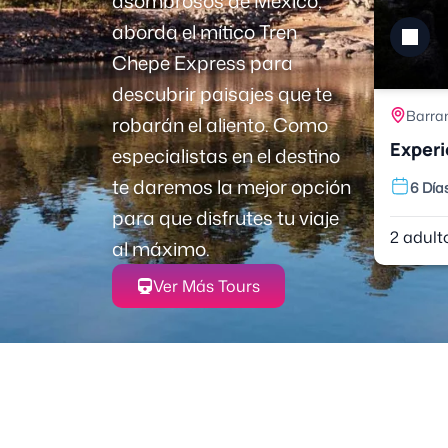
asombrosos de México,
aborda el mítico Tren
Chepe Express para
descubrir paisajes que te
Barra
robarán el aliento. Como
Experi
especialistas en el destino
te daremos la mejor opción
6 Día
para que disfrutes tu viaje
2 adult
al máximo.
Ver Más Tours