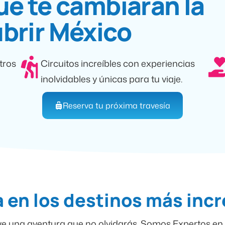
ue te cambiarán la
brir México
tros
Circuitos increíbles con experiencias
inolvidables y únicas para tu viaje.
Reserva tu próxima travesía
 en los destinos más incr
ve una aventura que no olvidarás. Somos Expertos en 