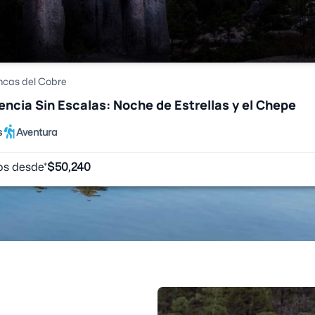
ncas del Cobre
encia Sin Escalas: Noche de Estrellas y el Chepe
s
Aventura
os desde*
$
50,240