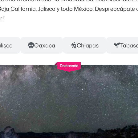
a California, Jalisco y todo México. Despreocúpate 
r!
alisco
Oaxaca
Chiapas
Tabas
Destacado