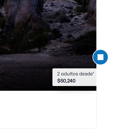
2 adultos desde*
$
50,240
Barrancas de
Barrancas de
5 Días