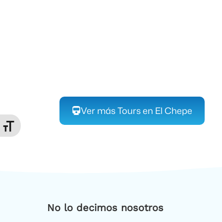
Ver más Tours en El Chepe
Alternar tamaño de letra
No lo decimos nosotros