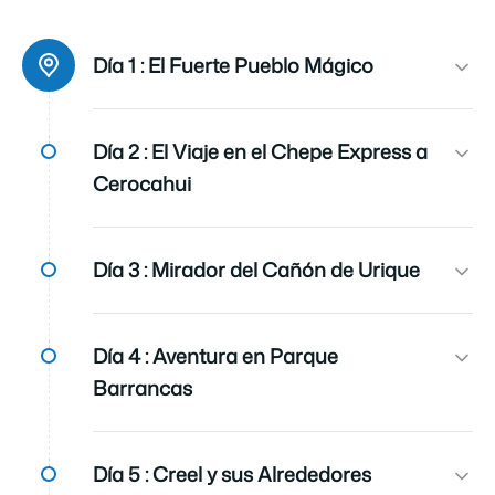
Ciudad de salida
Los Mochis
Día 1 :
El Fuerte Pueblo Mágico
Iidioma
Español
Día 2 :
El Viaje en el Chepe Express a
Cerocahui
Cobertura de seguro
Incluye cobertura de seguro de asistencia (aplican
restricciones de edad y estado de salud).
Día 3 :
Mirador del Cañón de Urique
Transportación
Todos los traslados, a excepción del recorrido del
Tren Chepe, son en Van, Automóvil o Autobús
Día 4 :
Aventura en Parque
dependiendo de la disponibilidad,
Barrancas
Wifi
En los hoteles de la Sierra Tarahumara NO incluye
WIFI gratis, considera un costo adicional en caso
Día 5 :
Creel y sus Alrededores
de requerir el servicio.