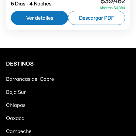
$39,462
meses de Mayo, Junio, Agosto y Septiembre no
5 Dias - 4 Noches
Ahorras $4,384
sale los Sábados) (VSE-BHC-C6) Descubre
Ver detalles
Descargar PDF
Chihuahua abordo del Tren Chepe,...
Barrancas del Cobre
DESTINOS
Barrancas del Cobre
Baja Sur
Chiapas
Oaxaca
Campeche