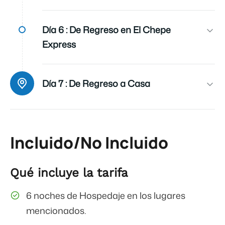
Alimentos
Día 6 :
De Regreso en El Chepe
Según Itinerario
Express
Destinos
Barrancas del Cobre
Día 7 :
De Regreso a Casa
Incluido/No Incluido
Qué incluye la tarifa
6 noches de Hospedaje en los lugares
mencionados.