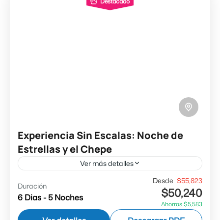
Destacado
Experiencia Sin Escalas: Noche de
Estrellas y el Chepe
Ver más detalles
✔ Grutas Nombre de Dios ✔ Experiencia Jeep
Desde
$55,823
Duración
$50,240
✔ Noche de Estrellas ✔ Amanecer en
6 Dias - 5 Noches
Ahorras $5,583
Barrancas ✔ Seguro de Asistencia