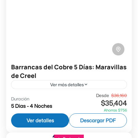
Barrancas del Cobre 5 Días: Maravillas
de Creel
Ver más detalles
✔ Descubre Chihuahua ✔ Experiencias únicas
Desde
$36,160
Duración
$35,404
en Creel ✔ Parque Barrancas ✔ Chepe Express
5 Dias - 4 Noches
Ahorras $756
✔ Seguro de Asistencia
Ver detalles
Descargar PDF
Barrancas del Cobre