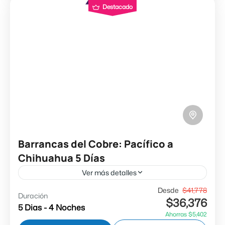
Destacado
Barrancas del Cobre: Pacífico a
Chihuahua 5 Días
Ver más detalles
Días de Salida:Ruta Regular: Domingo,
Desde
$41,778
Duración
$36,376
Miércoles y Viernes (1 Enero al 5 de Abril, 1 al 31
5 Dias - 4 Noches
Ahorras $5,402
de Julio y 2 de Octubre al 10...