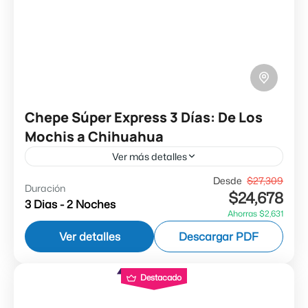
Chepe Súper Express 3 Días: De Los
Mochis a Chihuahua
Ver más detalles
Días de Salida:Ruta Regular: Miércoles, Viernes
Desde
$27,309
Duración
$24,678
y Domingo (1 Enero al 12 de Abril y 1 de Octubre
3 Dias - 2 Noches
Ahorras $2,631
al 10 de Enero 2027).Ruta Reducida: Miércoles...
Ver detalles
Descargar PDF
Barrancas del Cobre
Destacado