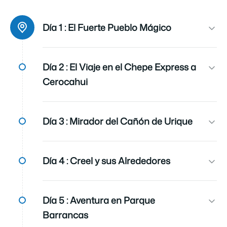
Ciudad de salida
Los Mochis
Día 1 :
El Fuerte Pueblo Mágico
Iidioma
Español
Día 2 :
El Viaje en el Chepe Express a
Cerocahui
Cobertura de seguro
Incluye cobertura de seguro de asistencia (aplican
restricciones de edad y estado de salud).
Día 3 :
Mirador del Cañón de Urique
Transportación
Todos los traslados, a excepción del recorrido del
Tren Chepe, son en Van, Automóvil o Autobús
Día 4 :
Creel y sus Alrededores
dependiendo de la disponibilidad,
Wifi
Día 5 :
Aventura en Parque
En los hoteles de la Sierra Tarahumara NO incluye
WIFI gratis, considera un costo adicional en caso
Barrancas
de requerir el servicio.