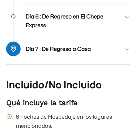
Alimentos
Día 6 :
De Regreso en El Chepe
Según Itinerario
Express
Destinos
Barrancas del Cobre
Día 7 :
De Regreso a Casa
Incluido/No Incluido
Qué incluye la tarifa
6 noches de Hospedaje en los lugares
mencionados.