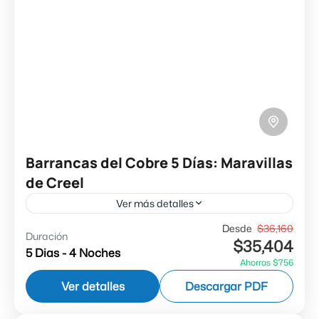
Barrancas del Cobre 5 Días: Maravillas
de Creel
Ver más detalles
✔ Descubre Chihuahua ✔ Experiencias únicas
Desde
$36,160
Duración
$35,404
en Creel ✔ Parque Barrancas ✔ Chepe Express
5 Dias - 4 Noches
Ahorras $756
✔ Seguro de Asistencia
Ver detalles
Descargar PDF
Barrancas del Cobre