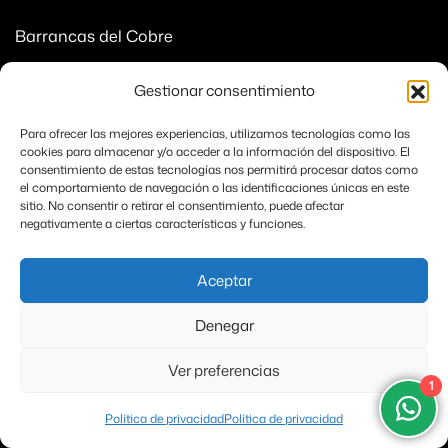
Barrancas del Cobre
Baja Sur
Gestionar consentimiento
Chiapas
Para ofrecer las mejores experiencias, utilizamos tecnologías como las
cookies para almacenar y/o acceder a la información del dispositivo. El
Oaxaca
consentimiento de estas tecnologías nos permitirá procesar datos como
el comportamiento de navegación o las identificaciones únicas en este
sitio. No consentir o retirar el consentimiento, puede afectar
Campeche
negativamente a ciertas características y funciones.
Todo México
Aceptar
MAPA DEL SITIO
Denegar
Destinos
Ver preferencias
1
Nosotros
Política de privacidad
Política de privacidad