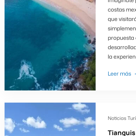
Imagínate 
costas mex
que visita
simplemente
propuesta 
desarrolla
la experien
Leer más
Noticias Tur
Tianguis