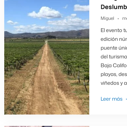
Deslumbr
Miguel
ma
El evento 
edición nú
puente úni
del turism
Baja Calif
playas, des
viñedos y a
Leer más