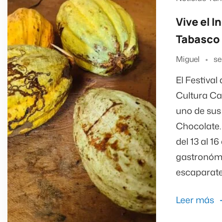
Vive el I
Tabasco
Miguel
se
El Festival
Cultura Ca
uno de sus
Chocolate. 
del 13 al 1
gastronóm
escaparate 
Leer más