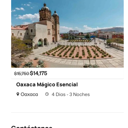
$
14,175
$
15,750
Oaxaca Mágico Esencial
Oaxaca
4 Dias - 3 Noches