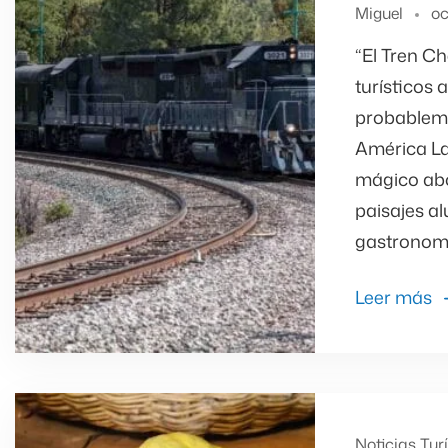
Miguel
oc
“El Tren Ch
turísticos 
probableme
América Lat
mágico abo
paisajes al
gastronomí
Leer más
Noticias Tur