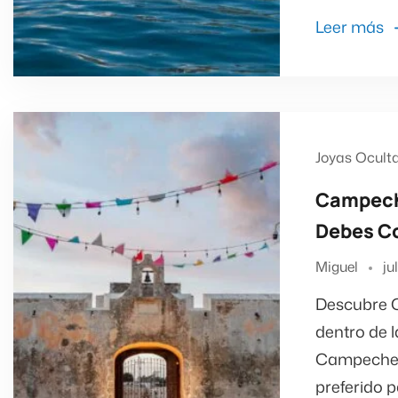
Leer más
Joyas Ocult
Campeche
Debes C
Miguel
ju
Descubre 
dentro de l
Campeche s
preferido 