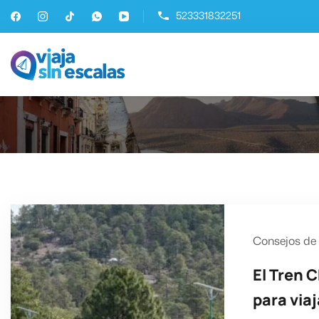
523331832251
Viaja Sin Escalas
Experiencias de Viaje
Consejos de 
El Tren 
para via