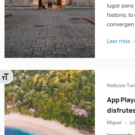
lugar para 
historia, l
convergen 
Leer más
Alternar tamaño de letra
Noticias Tur
App Play
disfrute
Miguel
ju