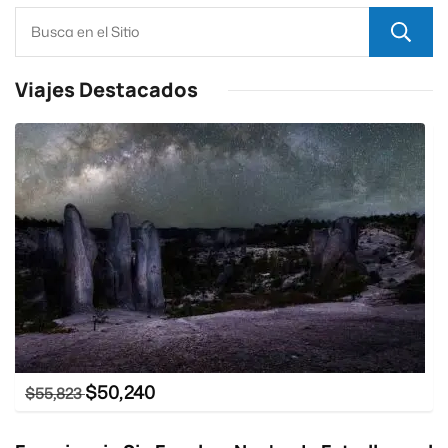
Viajes Destacados
$
50,240
$
55,823