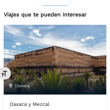
Viajes que te pueden interesar
Alternar tamaño de letra
Oaxaca
Oaxaca y Mezcal