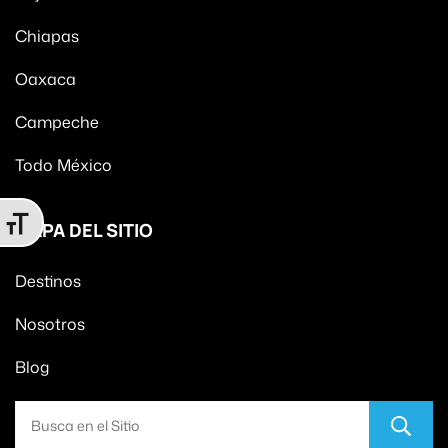
Chiapas
Oaxaca
Campeche
Todo México
Alternar tamaño de letra
MAPA DEL SITIO
Destinos
Nosotros
Blog