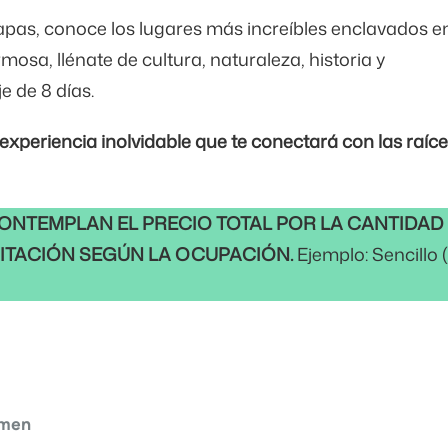
iapas, conoce los lugares más increíbles enclavados e
mosa, llénate de cultura, naturaleza, historia y
e de 8 días.
 experiencia inolvidable que te conectará con las raíc
CONTEMPLAN EL PRECIO TOTAL POR LA CANTIDAD
ITACIÓN SEGÚN LA OCUPACIÓN.
Ejemplo: Sencillo (
men