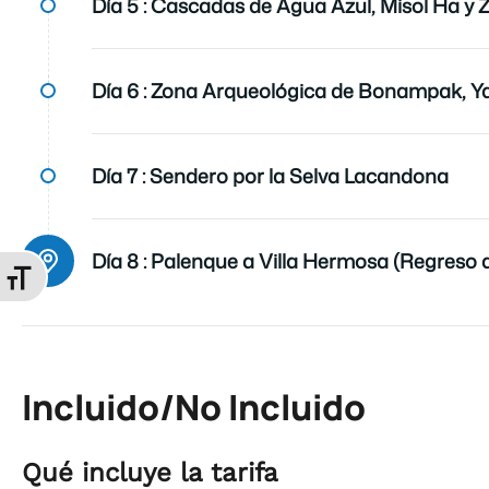
Día 5 :
Cascadas de Agua Azul, Misol Ha y 
Día 6 :
Zona Arqueológica de Bonampak, Ya
Día 7 :
Sendero por la Selva Lacandona
Día 8 :
Palenque a Villa Hermosa (Regreso 
Alternar tamaño de letra
Incluido/No Incluido
Qué incluye la tarifa