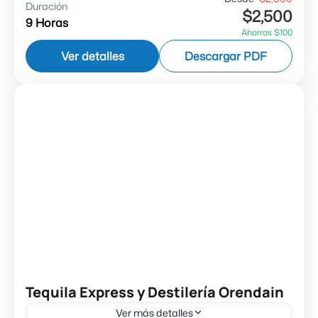
Duración
$2,500
sabor y paisajes únicos a bordo del Tren
9 Horas
Ahorras $100
Tequila Express, el recorrido más alegre de
Ver detalles
Descargar PDF
Jalisco. Desde que subes...
Jalisco
1 Persona
Tequila Express y Destilería Orendain
Ver más detalles