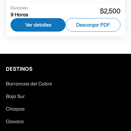
Duración
Descubre la esencia del tequila a través de un
$2,500
9 Horas
viaje que combina historia, paisajes y sabor a
bordo del Tren Tequila Express, con destino al...
Ver detalles
Descargar PDF
Jalisco
1 Persona
DESTINOS
Barrancas del Cobre
Baja Sur
Chiapas
Oaxaca