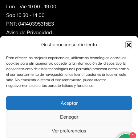
Lun - Vie 10:00 - 19:00
Sab 10:30 - 14:00
RNT: 04140395315E3
Aviso de Privacidad
Gestionar consentimiento
(52) 33 2101 4873
Para ofrecer las mejores experiencias, utilizamos tecnologías como las
Av. Río Juárez 1558
cookies para almacenar y/o acceder a la información del dispositivo. El
consentimiento de estas tecnologías nos permitirá procesar datos como
el comportamiento de navegación o las identificaciones únicas en este
sitio. No consentir o retirar el consentimiento, puede afectar
negativamente a ciertas características y funciones.
Sitio Protegido de Spam por ReCaptcha de Google
Privacidad
y
Términos
Aceptar
Denegar
Ver Precios
Ver preferencias
© Copyright 2026
Viaja Sin Escalas
.
1