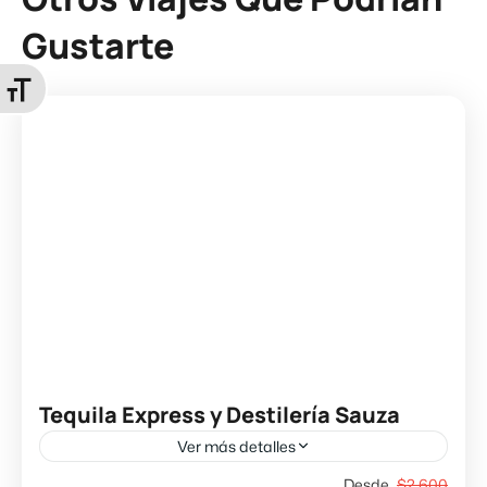
Gustarte
Alternar tamaño de letra
Tequila Express y Destilería Sauza
Ver más detalles
Vive una experiencia que combina tradición,
Desde
$2,600