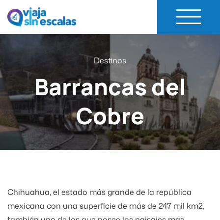
Viaja Sin Escalas
Experiencias de Viaje
Destinos
Barrancas del
Cobre
Chihuahua, el estado más grande de la república
mexicana con una superficie de más de 247 mil km2,
también uno de los que posee los paisajes más