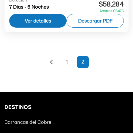
$58,284
Chepe Express Ida y Vuelta ✔ Los Mochis
7 Dias - 6 Noches
Ahorras $6,476
Barrancas del Cobre
Ver detalles
Descargar PDF
1
2
DESTINOS
Barrancas del Cobre