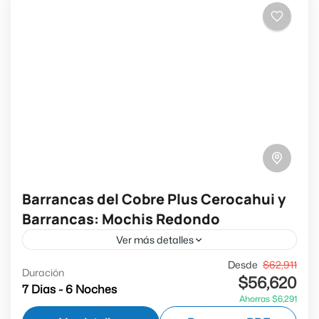
Barrancas del Cobre Plus Cerocahui y
Barrancas: Mochis Redondo
Ver más detalles
Salidas en Domingo* (*No disponible en los
Desde
$62,911
Duración
$56,620
meses de Mayo, Junio, Agosto y Septiembre)
7 Dias - 6 Noches
Ahorras $6,291
(VSE-BHC-C2) Si quieres vivir una aventura