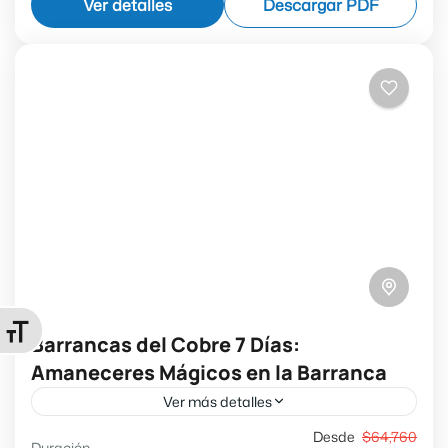
Ver detalles
Descargar PDF
increíble este tour te llevará...
Barrancas del Cobre
Alternar tamaño de letra
Barrancas del Cobre 7 Días:
Amaneceres Mágicos en la Barranca
Ver más detalles
✔ El Fuerte ✔ Cerocahui ✔ Divisadero ✔ Creel ✔
Desde
$64,760
Duración