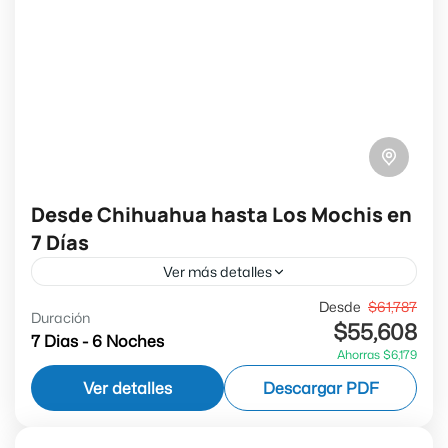
Desde Chihuahua hasta Los Mochis en
7 Días
Ver más detalles
(Domingo, Martes y Jueves*) *Mayo, Junio, Agosto
Desde
$61,787
Duración
$55,608
y Septiembre no sale los Jueves (VSE-BHC-C5)
7 Dias - 6 Noches
Ahorras $6,179
Conoce la Ciudad de Chihuahua, Campos
Ver detalles
Descargar PDF
Menonitas, Creel, Los Valles de...
Barrancas del Cobre