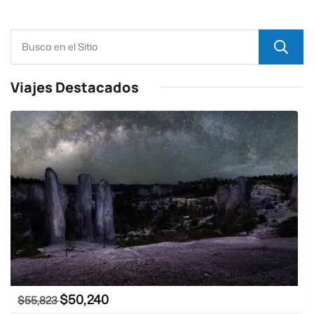
Viajes Destacados
$
50,240
$
55,823