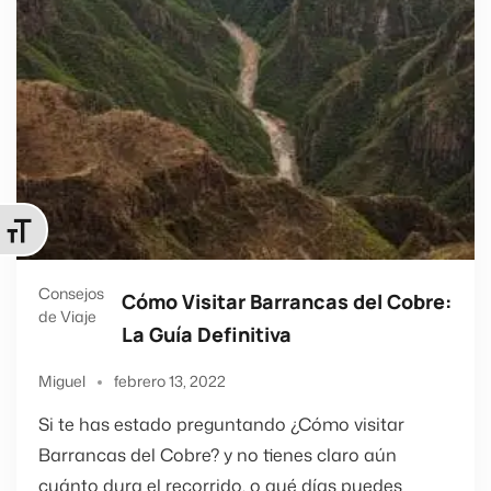
ternar tamaño de letra
Consejos
Cómo Visitar Barrancas del Cobre:
de Viaje
La Guía Definitiva
Miguel
febrero 13, 2022
Si te has estado preguntando ¿Cómo visitar
Barrancas del Cobre? y no tienes claro aún
cuánto dura el recorrido, o qué días puedes