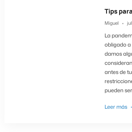
Tips par
Miguel
ju
La pandemi
obligado a 
damos algu
consideran
antes de tu
restriccion
pueden ser 
Leer más