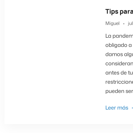
Tips par
Miguel
ju
La pandemi
obligado a 
damos algu
consideran
antes de tu
restriccion
pueden ser 
Leer más