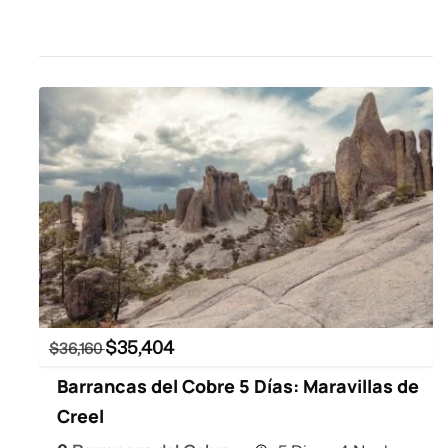
$
35,404
$
36,160
Barrancas del Cobre 5 Días: Maravillas de
Creel