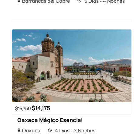
Barrancas del Cobre
5 Dias - 4 Noches
$
14,175
$
15,750
Oaxaca Mágico Esencial
Oaxaca
4 Dias - 3 Noches