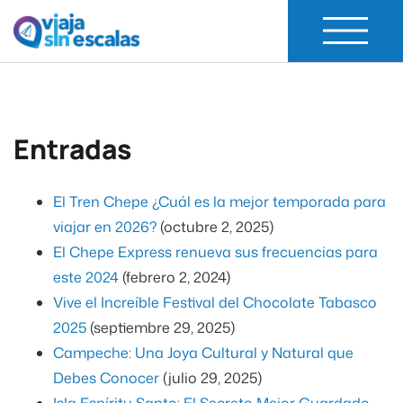
Viaja Sin Escalas
Experiencias de Viaje
Entradas
El Tren Chepe ¿Cuál es la mejor temporada para
viajar en 2026?
(octubre 2, 2025)
El Chepe Express renueva sus frecuencias para
este 2024
(febrero 2, 2024)
Vive el Increíble Festival del Chocolate Tabasco
2025
(septiembre 29, 2025)
Campeche: Una Joya Cultural y Natural que
Debes Conocer
(julio 29, 2025)
Isla Espíritu Santo: El Secreto Mejor Guardado